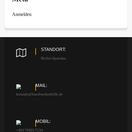
Anmelden
STANDORT:
Berlin-Spandau
MAIL:
kontakt@handwerkerhilfe.de
MOBIL:
+491706017234